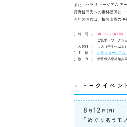
また、ハラ ミュージアム ア
狩野哲郎氏への素材提供とト
今年のお盆は、榛名山麓の伊
[ 時 間 ]
10：30～16：00
※
ご見学・ワークショ
[ 入館料 ]
大人（中学生以上）
[ 主 催 ]
ハラ ミュージアム
[ 協 力 ]
伊香保温泉旅館共