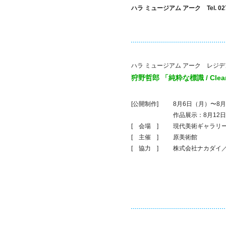
ハラ ミュージアム アーク Tel. 0279
ハラ ミュージアム アーク レジ
狩野哲郎 「純粋な標識 / Clear si
[公開制作]
8月6日（月）〜8月
作品展示：8月12
[ 会場 ]
現代美術ギャラリ
[ 主催 ]
原美術館
[ 協力 ]
株式会社ナカダイ／Y